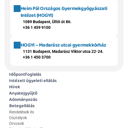
Heim Pál Országos Gyermekgyógyászati 
Intézet (HOGYI)
1089 Budapest, Üllői út 86.
+36 1 459 9100
HOGYI – Madarász utcai gyermekkórház
1131 Budapest, Madarász Viktor utca 22-24.
+36 1 450 3700
Időpontfoglalás
Intézeti ügyeleti ellátás
Hírek
Anyatejgyűjtő
Adományozás
Betegellátás
Rendelések és 
Osztályok
Orvosok