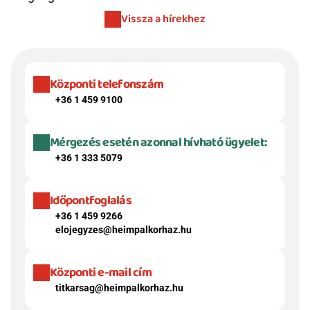
Vissza a hírekhez
Központi telefonszám
+36 1 459 9100
Mérgezés esetén azonnal hívható ügyelet:
+36 1 333 5079
Időpontfoglalás
+36 1 459 9266
elojegyzes@heimpalkorhaz.hu
Központi e-mail cím
titkarsag@heimpalkorhaz.hu