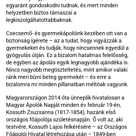
egyaránt gondoskodni tudnak, és mert minden 
helyzetben biztos támaszai a 
legkiszolgáltatottabbaknak. 
Csecsemő- és gyermekápolóink kezében ott van a 
biztonság ígérete – az a tudat, hogy vigyázzák a 
gyermekeket és tudják, hogy nincsennek egyedül a 
gyógyulás útján. Ez a bizalom hatalmas felelősség, 
de egyben az ápolás egyik legnagyobb ajándéka is. 
Nincs nagyobb megtiszteltetés, mint amikor valaki 
ránk meri bízni beteg gyermekét – és erre a 
bizalomra mi minden pillanatban méltóak vagyunk. 
Magyarországon 2014 óta ünneplik hivatalosan a 
Magyar Ápolók Napját minden év február 19-én, 
Kossuth Zsuzsanna (1817-1854), hazánk első 
országos főápolója születésnapján. Ő volt az, aki 
testvére, Kossuth Lajos felkérésére – az Országos 
Főápolói Hivatal létrehozása után – 1849-ben 