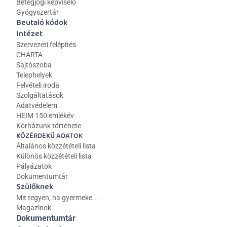
Betegjogi képviselő
Gyógyszertár
Beutaló kódok
Intézet
Szervezeti felépítés
CHARTA
Sajtószoba
Telephelyek
Felvételi iroda
Szolgáltatások
Adatvédelem
HEIM 150 emlékév
Kórházunk története
KÖZÉRDEKŰ ADATOK
Általános közzétételi lista 
Különös közzétételi lista
Pályázatok
Dokumentumtár
Szülőknek
Mit tegyen, ha gyermeke...
Magazinok
Dokumentumtár