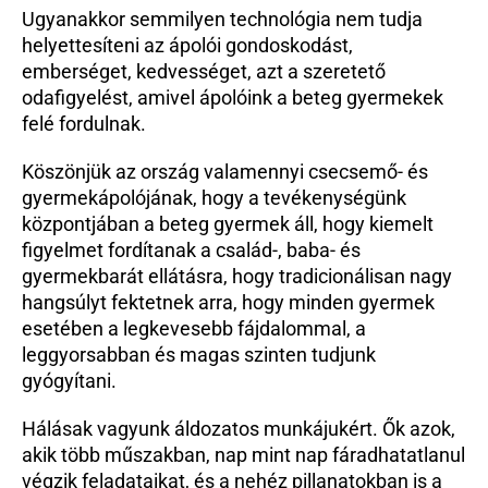
Ugyanakkor semmilyen technológia nem tudja 
helyettesíteni az ápolói gondoskodást, 
emberséget, kedvességet, azt a szeretető 
odafigyelést, amivel ápolóink a beteg gyermekek 
felé fordulnak.
Köszönjük az ország valamennyi csecsemő- és 
gyermekápolójának, hogy a tevékenységünk 
központjában a beteg gyermek áll, hogy kiemelt 
figyelmet fordítanak a család-, baba- és 
gyermekbarát ellátásra, hogy tradicionálisan nagy 
hangsúlyt fektetnek arra, hogy minden gyermek 
esetében a legkevesebb fájdalommal, a 
leggyorsabban és magas szinten tudjunk 
gyógyítani.
Hálásak vagyunk áldozatos munkájukért. Ők azok, 
akik több műszakban, nap mint nap fáradhatatlanul 
végzik feladataikat, és a nehéz pillanatokban is a 