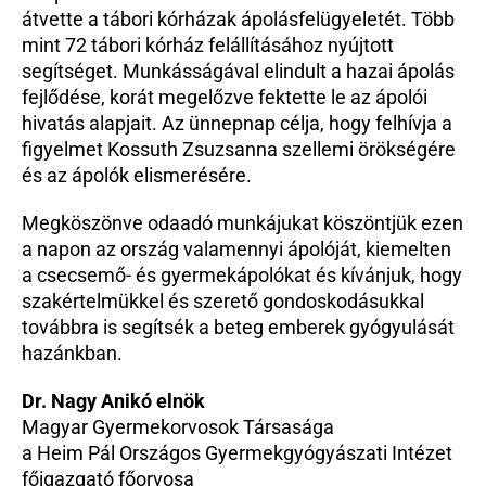
átvette a tábori kórházak ápolásfelügyeletét. Több 
mint 72 tábori kórház felállításához nyújtott 
segítséget. Munkásságával elindult a hazai ápolás 
fejlődése, korát megelőzve fektette le az ápolói 
hivatás alapjait. Az ünnepnap célja, hogy felhívja a 
figyelmet Kossuth Zsuzsanna szellemi örökségére 
és az ápolók elismerésére.
Megköszönve odaadó munkájukat köszöntjük ezen 
a napon az ország valamennyi ápolóját, kiemelten 
a csecsemő- és gyermekápolókat és kívánjuk, hogy 
szakértelmükkel és szerető gondoskodásukkal 
továbbra is segítsék a beteg emberek gyógyulását 
hazánkban. 
Dr. Nagy Anikó elnök
Magyar Gyermekorvosok Társasága
a Heim Pál Országos Gyermekgyógyászati Intézet 
főigazgató főorvosa