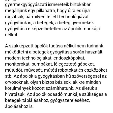
gyermekgyógyászati ismereteik birtokában 
Beutaló kódok
megálljunk egy pillanatra, hogy újra és újra 
Intézet
rögzítsük, bármilyen fejlett technológiával 
Szülőknek
gyógyítunk is, a betegek, a beteg gyermekek 
Gyerekeknek
gyógyítása elképzelhetetlen az ápolók munkája 
nélkül. 
HEIM Akadémia
Karrier
A szakképzett ápolók tudása nélkül nem tudnánk 
működtetni a betegek gyógyítása során használt 
modern technológiákat, endoszkópokat, 
monitorokat, pumpákat, lélegeztető gépeket, 
műtüdőt, művesét, műtéti robotokat és eszközöket 
stb. Az ápolók a gyógyításban hű szövetségesei az 
orvosoknak, olyan biztos bázisok, akikre minden 
körülmények között számíthatunk. Az életük a 
hivatásuk. Az ápolók odaadó munkája szükséges a 
betegek táplálásához, gyógyszereléséhez, 
ápolásához is.