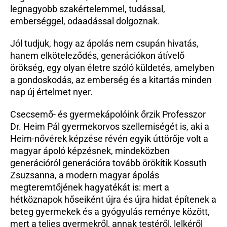
legnagyobb szakértelemmel, tudással, 
emberséggel, odaadással dolgoznak.
Jól tudjuk, hogy az ápolás nem csupán hivatás, 
hanem elköteleződés, generációkon átívelő 
örökség, egy olyan életre szóló küldetés, amelyben 
a gondoskodás, az emberség és a kitartás minden 
nap új értelmet nyer. 
Csecsemő- és gyermekápolóink őrzik Professzor 
Dr. Heim Pál gyermekorvos szellemiségét is, aki a 
Heim-nővérek képzése révén egyik úttörője volt a 
magyar ápoló képzésnek, mindeközben 
generációról generációra tovább örökítik Kossuth 
Zsuzsanna, a modern magyar ápolás 
megteremtőjének hagyatékát is: mert a 
hétköznapok hőseiként újra és újra hidat építenek a 
beteg gyermekek és a gyógyulás reménye között, 
mert a teljes gyermekről, annak testéről, lelkéről 