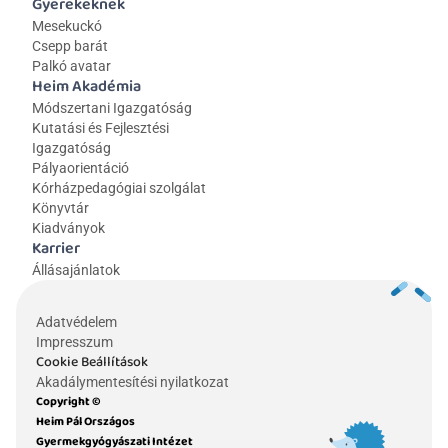
Gyerekeknek
Mesekuckó
Csepp barát
Palkó avatar
Heim Akadémia
Módszertani Igazgatóság
Kutatási és Fejlesztési 
Igazgatóság
Pályaorientáció
Kórházpedagógiai szolgálat
Könyvtár
Kiadványok
Karrier
Állásajánlatok
Adatvédelem
Impresszum
Cookie Beállítások
Akadálymentesítési nyilatkozat
Copyright © 
Heim Pál Országos 
Gyermekgyógyászati Intézet 