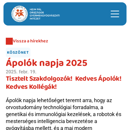
Keresés
Vissza a hírekhez
Hasznos linkek
KÖSZÖNET
Időpontfoglalás
Ápolók napja 2025
Intézeti ügyeleti ellátás
2025. febr. 19.
Tisztelt Szakdolgozók!  Kedves Ápolók! 
Hírek
Kedves Kollégák!
Telephelyek
Ápolók napja lehetőséget teremt arra, hogy az 
Anyatejgyűjtő
orvostudomány technológiai forradalma, a 
Adományozás
genetikai és immunológiai kezelések, a robotok és 
mesterséges intelligencia bevezetése a 
gyógyításba mellett, és a mai modern 
Betegellátás