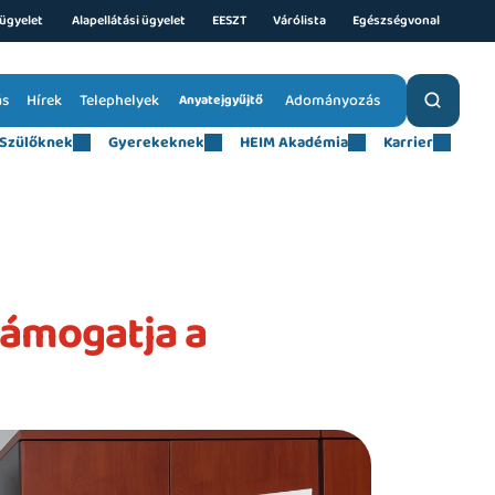
ügyelet 
Alapellátási ügyelet
EESZT
Várólista
Egészségvonal
ás
Hírek
Telephelyek
Adományozás
Anyatejgyűjtő
Szülőknek
Gyerekeknek
HEIM Akadémia
Karrier
ámogatja a 