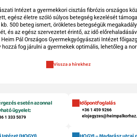
ti Intézet a gyermekkori cisztás fibrózis országos közp
t, egész életre szóló súlyos betegség kezelését támogatja
kb. 500 beteg ismert, örökletes betegségük megakadályoz
 és az egész szervezetet érintő, az idő előrehaladásáva
 Heim Pál Országos Gyermekgyógyászati Intézet főigazgat
 hozzá fog járulni a gyermekek optimális, lehetőleg a no
Vissza a hírekhez
rgezés esetén azonnal 
Időpontfoglalás
vható ügyelet:
+36 1 459 9266
elojegyzes@heimpalkorhaz
36 1 333 5079
Intézet (HOGYI)
HOGYI – Madarász utcai