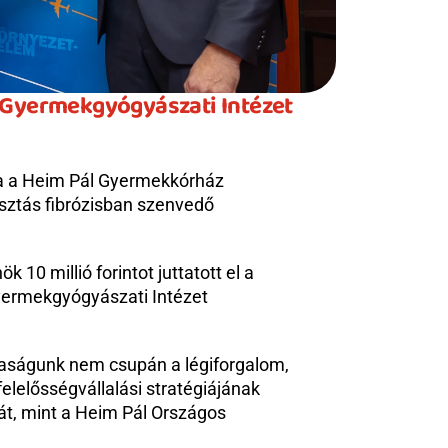
 Gyermekgyógyászati Intézet 
ja a Heim Pál Gyermekkórház 
isztás fibrózisban szenvedő 
0 millió forintot juttatott el a 
ermekgyógyászati Intézet 
aságunk nem csupán a légiforgalom, 
lelősségvállalási stratégiájának 
t, mint a Heim Pál Országos 