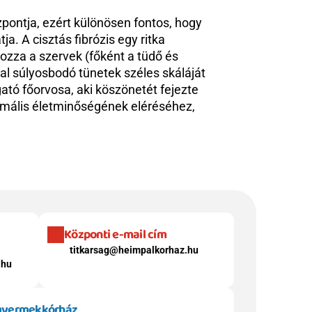
ontja, ezért különösen fontos, hogy 
. A cisztás fibrózis egy ritka 
za a szervek (főként a tüdő és 
l súlyosbodó tünetek széles skáláját 
ó főorvosa, aki köszönetét fejezte 
rmális életminőségének eléréséhez, 
Központi e-mail cím
titkarsag@heimpalkorhaz.hu
.hu
 gyermekkórház