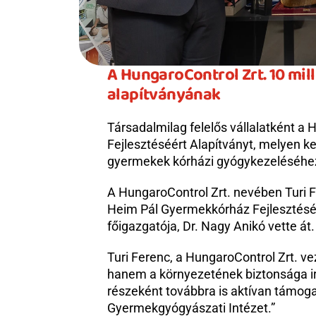
A HungaroControl Zrt. 10 mi
alapítványának
Társadalmilag felelős vállalatként a
Fejlesztéséért Alapítványt, melyen ke
gyermekek kórházi gyógykezeléséhez 
A HungaroControl Zrt. nevében Turi Fer
Heim Pál Gyermekkórház Fejlesztésé
főigazgatója, Dr. Nagy Anikó vette át.
Turi Ferenc, a HungaroControl Zrt. 
hanem a környezetének biztonsága irán
részeként továbbra is aktívan támog
Gyermekgyógyászati Intézet.”