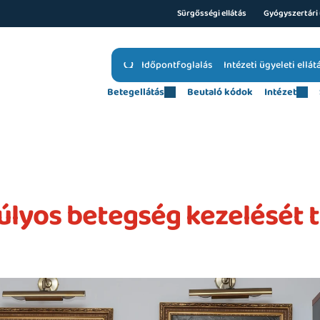
Sürgősségi ellátás
Gyógyszertári 
Időpontfoglalás
Intézeti ügyeleti ellát
Betegellátás
Beutaló kódok
Intézet
súlyos betegség kezelését t