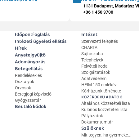
1131 Budapest, Madarász Vi
+36 1 450 3700
Időpontfoglalás
Intézet
Intézeti ügyeleti ellátás
Szervezeti felépítés
Hírek
CHARTA
Anyatejgyűjtő
Sajtószoba
Telephelyek
Adományozás
Felvételi iroda
Betegellátás
Szolgáltatások
Rendelések és 
Adatvédelem
Osztályok
HEIM 150 emlékév
Orvosok
Kórházunk története
Betegjogi képviselő
KÖZÉRDEKŰ ADATOK
Gyógyszertár
Általános közzétételi lista 
Beutaló kódok
Különös közzétételi lista
Pályázatok
Dokumentumtár
Szülőknek
Mit tegyen, ha gyermeke...