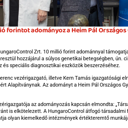
llió forintot adományoz a Heim Pál Országos
 HungaroControl Zrt. 10 millió forint adománnyal támogat
resztül hozzájárul a súlyos genetikai betegségben, ún. c
és speciális diagnosztikai eszközök beszerzéséhez.
enc vezérigazgató, illetve Kern Tamás igazgatósági elnök 1
ért Alapítványnak. Az adományt a Heim Pál Országos Gy
vezérigazgatója az adományozás kapcsán elmondta: „Társ
t is elkötelezett. A HungaroControl átfogó társadalmi fe
atja olyan kiemelkedő intézmények értékteremtő munkájá