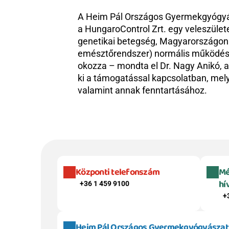
A Heim Pál Országos Gyermekgyógyásza
a HungaroControl Zrt. egy veleszületet
genetikai betegség, Magyarországon 
emésztőrendszer) normális működését,
okozza – mondta el Dr. Nagy Anikó, a
ki a támogatással kapcsolatban, mely
valamint annak fenntartásához.
Központi telefonszám
Mé
hí
+36 1 459 9100
+
Heim Pál Országos Gyermekgyógyászati 