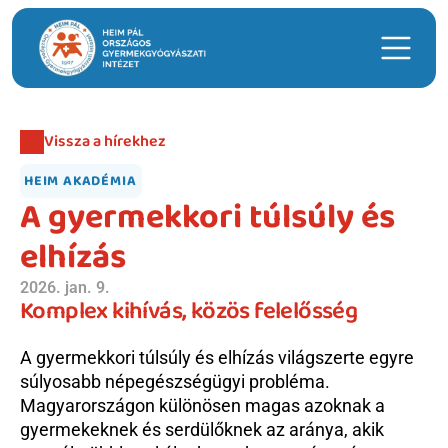
Keresés
Vissza a hírekhez
Hasznos linkek
HEIM AKADÉMIA
Időpontfoglalás
A gyermekkori túlsúly és 
Intézeti ügyeleti ellátás
elhízás
Hírek
2026. jan. 9.
Komplex kihívás, közös felelősség
Telephelyek
Anyatejgyűjtő
A gyermekkori túlsúly és elhízás világszerte egyre 
súlyosabb népegészségügyi probléma. 
Adományozás
Magyarországon különösen magas azoknak a 
gyermekeknek és serdülőknek az aránya, akik 
Betegellátás