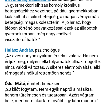
„A gyermekkori elhízás komoly krónikus 
betegségekhez vezethet, például gyermekkorban 
kialakulhat a cukorbetegség, a magas vérnyomás 
betegség, magas koleszterin. A jó hír az, hogy 
időben történő beavatkozással ezek az állapotok 
gyermekkorban  még nagy eséllyel 
visszafordíthatók.”
Halász András
, pszichológus
„Az evés nagyon gyakran érzelmi válasz. Ha nem 
értjük meg, milyen lelki folyamatok állnak mögötte, 
nincs valódi változás. A sikeres életmódváltás lelki 
támogatás nélkül rettentően nehéz.”
Ódor Máté
, érintett tinédzser
„20 kilót fogytam. Nem egyik napról a másikra, 
hanem türelmesen és tudatosan. Azért vágtam 
bele, mert nem akartam tovább így látni magam.”