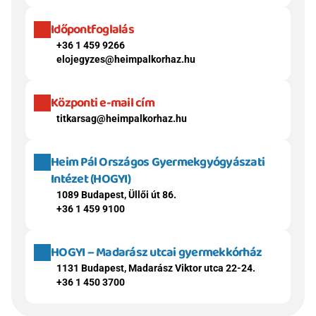
Időpontfoglalás
+36 1 459 9266
elojegyzes@heimpalkorhaz.hu
Központi e-mail cím
titkarsag@heimpalkorhaz.hu
Heim Pál Országos Gyermekgyógyászati 
Intézet (HOGYI)
1089 Budapest, Üllői út 86.
+36 1 459 9100
HOGYI – Madarász utcai gyermekkórház
1131 Budapest, Madarász Viktor utca 22-24.
+36 1 450 3700