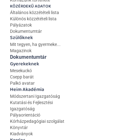
Kórházunk története
KÖZÉRDEKŰ ADATOK
Általános közzétételi lista 
Különös közzétételi lista
Pályázatok
Dokumentumtár
Szülőknek
Mit tegyen, ha gyermeke...
Magazinok
Dokumentumtár
Gyerekeknek
Mesekuckó
Csepp barát
Palkó avatar
Heim Akadémia
Módszertani Igazgatóság
Kutatási és Fejlesztési 
Igazgatóság
Pályaorientáció
Kórházpedagógiai szolgálat
Könyvtár
Kiadványok