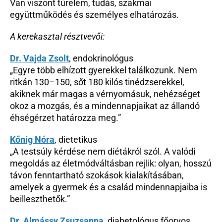
Van viszont türelem, tudás, szakmai 
együttműködés és személyes elhatározás.
A kerekasztal résztvevői:
Dr. Vajda Zsolt
, endokrinológus
„Egyre több elhízott gyerekkel találkozunk. Nem 
ritkán 130–150, sőt 180 kilós tinédzserekkel, 
akiknek már magas a vérnyomásuk, nehézséget 
okoz a mozgás, és a mindennapjaikat az állandó 
éhségérzet határozza meg.”
Kőnig Nóra
, dietetikus
„A testsúly kérdése nem diétákról szól. A valódi 
megoldás az életmódváltásban rejlik: olyan, hosszú 
távon fenntartható szokások kialakításában, 
amelyek a gyermek és a család mindennapjaiba is 
beilleszthetők.”
Dr. Almássy Zsuzsanna
, diabetológus főorvos