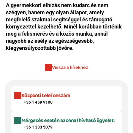
A gyermekkori elhízás nem kudarc és nem 
szégyen, hanem egy olyan állapot, amely 
megfelelő szakmai segítséggel és támogató 
környezettel kezelhető. Minél korábban történik 
meg a felismerés és a közös munka, annál 
nagyobb az esély az egészségesebb, 
kiegyensúlyozottabb jövőre.
Vissza a hírekhez
Központi telefonszám
+36 1 459 9100
Mérgezés esetén azonnal hívható ügyelet:
+36 1 333 5079