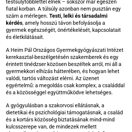
testsúlytöbblettel élnek – sokszor már egészen 
Beutaló kódok
fiatal korban. A túlsúly azonban nem pusztán egy 
szám a mérlegen. 
Intézet
Testi, lelki és társadalmi 
kérdés
, amely hosszú távon befolyásolja a 
Szülőknek
gyermek egészségét, önértékelését, kapcsolatait 
Gyerekeknek
és életkilátásait.
HEIM Akadémia
Karrier
A Heim Pál Országos Gyermekgyógyászati Intézet 
kerekasztal-beszélgetésén szakemberek és egy 
érintett tinédzser közösen beszéltek arról, mi áll a 
gyermekkori elhízás hátterében, és hogyan lehet 
valódi, tartós változást elérni. Az üzenet 
egyértelmű: a megoldás csak komplex, a családdal 
és a közösséggel együttműködve lehetséges.
A gyógyulásban a szakorvosi ellátásnak, a 
dietetikai és pszichológiai támogatásnak, a család 
és a kortárs közösség biztatásának mind-mind 
kulcsszerepe van, de mindezek mellett 