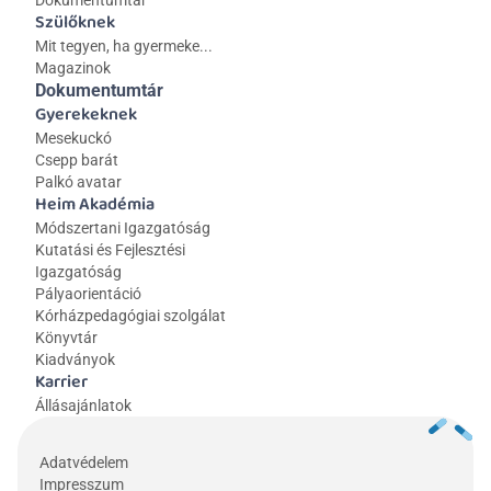
Dokumentumtár
Szülőknek
Mit tegyen, ha gyermeke...
Magazinok
Dokumentumtár
Gyerekeknek
Mesekuckó
Csepp barát
Palkó avatar
Heim Akadémia
Módszertani Igazgatóság
Kutatási és Fejlesztési 
Igazgatóság
Pályaorientáció
Kórházpedagógiai szolgálat
Könyvtár
Kiadványok
Karrier
Állásajánlatok
Adatvédelem
Impresszum