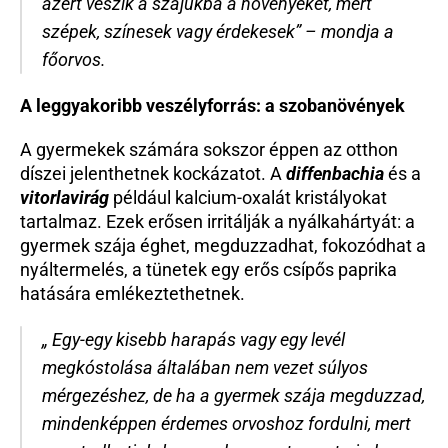
azért veszik a szájukba a növényeket, mert 
szépek, színesek vagy érdekesek” – mondja a 
főorvos.
A leggyakoribb veszélyforrás: a szobanövények
A gyermekek számára sokszor éppen az otthon 
díszei jelenthetnek kockázatot. A 
diffenbachia
 és a 
vitorlavirág
 például kalcium-oxalát kristályokat 
tartalmaz. Ezek erősen irritálják a nyálkahártyát: a 
gyermek szája éghet, megduzzadhat, fokozódhat a 
nyáltermelés, a tünetek egy erős csípős paprika 
hatására emlékeztethetnek. 
„ Egy-egy kisebb harapás vagy egy levél 
megkóstolása általában nem vezet súlyos 
mérgezéshez, de ha a gyermek szája megduzzad, 
mindenképpen érdemes orvoshoz fordulni, mert 