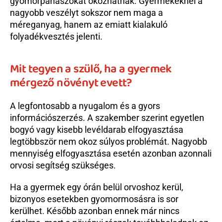
gyomorpanaszokat okozhatnak. Gyermekeknél a 
nagyobb veszélyt sokszor nem maga a 
méreganyag, hanem az emiatt kialakuló 
folyadékvesztés jelenti.
Mit tegyen a szülő, ha a gyermek 
mérgező növényt evett?
A legfontosabb a nyugalom és a gyors 
információszerzés. A szakember szerint egyetlen 
bogyó vagy kisebb levéldarab elfogyasztása 
legtöbbször nem okoz súlyos problémát. Nagyobb 
mennyiség elfogyasztása esetén azonban azonnali 
orvosi segítség szükséges.
Ha a gyermek egy órán belül orvoshoz kerül, 
bizonyos esetekben gyomormosásra is sor 
kerülhet. Később azonban ennek már nincs 