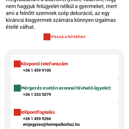
nem hagyjuk felügyelet nélkül a gyermeket, mert 
ami a felnőtt szemnek szép dekoráció, az egy 
kíváncsi kisgyermek számára könnyen izgalmas 
étellé válhat.
Vissza a hírekhez
Központi telefonszám
+36 1 459 9100
Mérgezés esetén azonnal hívható ügyelet:
+36 1 333 5079
Időpontfoglalás
+36 1 459 9266
elojegyzes@heimpalkorhaz.hu