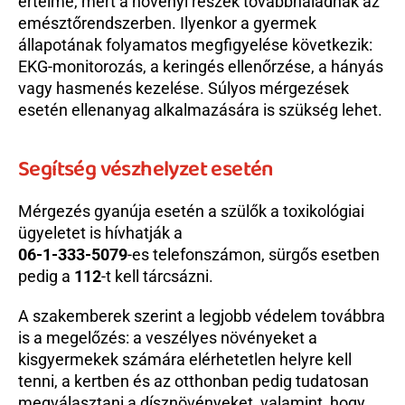
értelme, mert a növényi részek továbbhaladnak az 
emésztőrendszerben. Ilyenkor a gyermek 
állapotának folyamatos megfigyelése következik: 
EKG-monitorozás, a keringés ellenőrzése, a hányás 
vagy hasmenés kezelése. Súlyos mérgezések 
esetén ellenanyag alkalmazására is szükség lehet.
Segítség vészhelyzet esetén
Mérgezés gyanúja esetén a szülők a toxikológiai 
ügyeletet is hívhatják a
06-1-333-5079
-es telefonszámon, sürgős esetben 
pedig a 
112
-t kell tárcsázni.
A szakemberek szerint a legjobb védelem továbbra 
is a megelőzés: a veszélyes növényeket a 
kisgyermekek számára elérhetetlen helyre kell 
tenni, a kertben és az otthonban pedig tudatosan 
megválasztani a dísznövényeket, valamint, hogy 