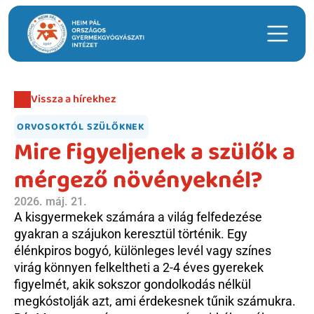
Keresés
Vissza a hírekhez
Hasznos linkek
ORVOSOKTÓL SZÜLŐKNEK
Időpontfoglalás
Mire figyeljenek a szülők a 
Intézeti ügyeleti ellátás
mérgező növényeknél?
Hírek
2026. máj. 21.
Telephelyek
A kisgyermekek számára a világ felfedezése 
gyakran a szájukon keresztül történik. Egy 
Anyatejgyűjtő
élénkpiros bogyó, különleges levél vagy színes 
virág könnyen felkeltheti a 2-4 éves gyerekek 
Adományozás
figyelmét, akik sokszor gondolkodás nélkül 
megkóstolják azt, ami érdekesnek tűnik számukra. 
Betegellátás