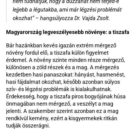
nem tudhatjuk, hogy a duzzanat nem terjed-e 
lejjebb a légutakba, ami már légzési problémát 
okozhat” – hangsúlyozza Dr. Vajda Zsolt.
Magyarország legveszélyesebb növénye: a tiszafa
Bár hazánkban kevés igazán extrém mérgező 
növény fordul elő, a tiszafa külön figyelmet 
érdemel. A növény szinte minden része mérgező, 
különösen a zöld részek és a mag. A mérgezés 
kezdetben hasi panaszokat: hányást, hasmenést, 
hasi fájdalmat okozhat, később azonban súlyos 
szív- és légzési problémák is kialakulhatnak. 
Érdekesség, hogy a tiszafa piros bogyójának húsa 
önmagában nem mérgező, a veszélyt a mag 
jelenti. A szakember szerint azonban ez a mag 
rendkívül kemény, ezért a kisgyermekek ritkán 
tudják összerágni.