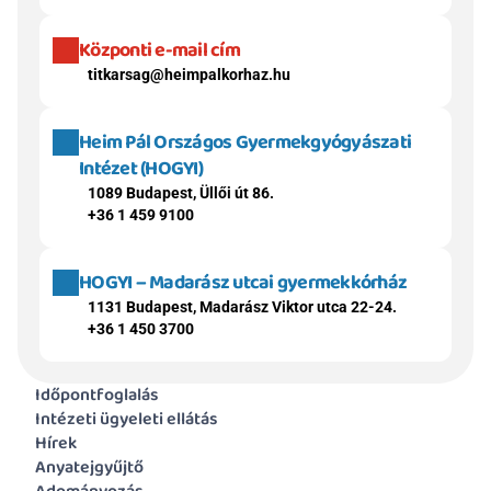
Központi e-mail cím
titkarsag@heimpalkorhaz.hu
Heim Pál Országos Gyermekgyógyászati 
Intézet (HOGYI)
1089 Budapest, Üllői út 86.
+36 1 459 9100
HOGYI – Madarász utcai gyermekkórház
1131 Budapest, Madarász Viktor utca 22-24.
+36 1 450 3700
Időpontfoglalás
Intézeti ügyeleti ellátás
Hírek
Anyatejgyűjtő