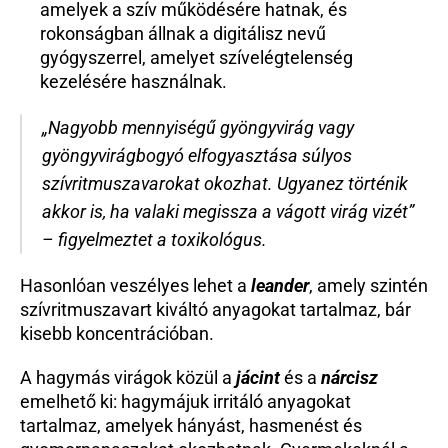
amelyek a szív működésére hatnak, és 
rokonságban állnak a digitálisz nevű 
gyógyszerrel, amelyet szívelégtelenség 
kezelésére használnak. 
„Nagyobb mennyiségű gyöngyvirág vagy 
gyöngyvirágbogyó elfogyasztása súlyos 
szívritmuszavarokat okozhat. Ugyanez történik 
akkor is, ha valaki megissza a vágott virág vizét” 
– figyelmeztet a toxikológus.
Hasonlóan veszélyes lehet a 
leander
, amely szintén 
szívritmuszavart kiváltó anyagokat tartalmaz, bár 
kisebb koncentrációban.
A hagymás virágok közül a 
jácint
 és a 
nárcisz
emelhető ki: hagymájuk irritáló anyagokat 
tartalmaz, amelyek hányást, hasmenést és 