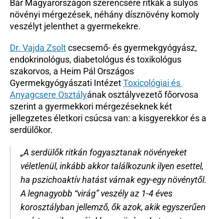
Bár Magyarországon szerencsére ritkák a súlyos 
Beutaló kódok
növényi mérgezések, néhány dísznövény komoly 
veszélyt jelenthet a gyermekekre.
Intézet
Szülőknek
Dr. Vajda Zsolt
 csecsemő- és gyermekgyógyász, 
Gyerekeknek
endokrinológus, diabetológus és toxikológus 
HEIM Akadémia
szakorvos, a Heim Pál Országos 
Karrier
Gyermekgyógyászati Intézet 
Toxicológiai és 
Anyagcsere Osztály
ának osztályvezető főorvosa 
szerint a gyermekkori mérgezéseknek két 
jellegzetes életkori csúcsa van: a kisgyerekkor és a 
serdülőkor. 
„A serdülők ritkán fogyasztanak növényeket 
véletlenül, inkább akkor találkozunk ilyen esettel, 
ha pszichoaktív hatást várnak egy-egy növénytől. 
A legnagyobb “virág” veszély az 1-4 éves 
korosztályban jellemző, ők azok, akik egyszerűen 