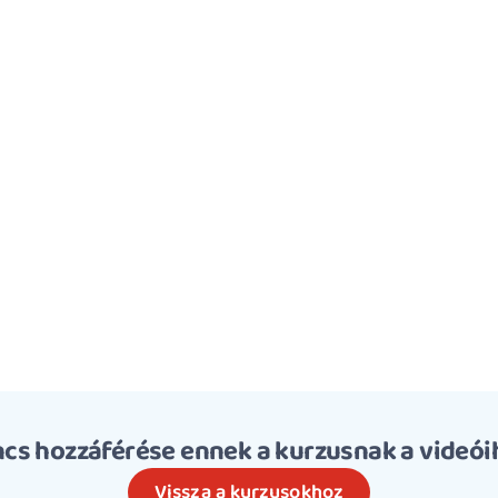
ncs hozzáférése ennek a kurzusnak a videói
Vissza a kurzusokhoz